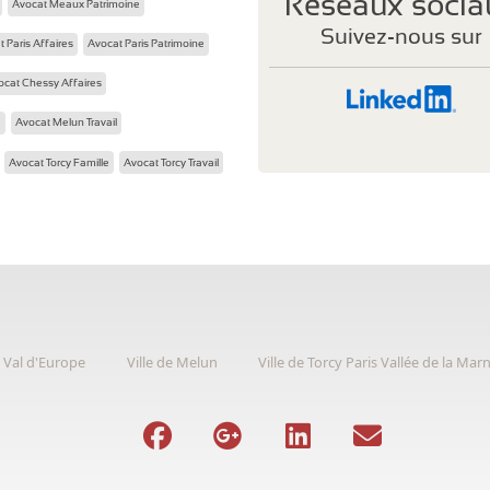
Réseaux socia
Avocat Meaux Patrimoine
eau des cookies
Suivez-nous sur
 Paris Affaires
Avocat Paris Patrimoine
ocat Chessy Affaires
e
Avocat Melun Travail
Avocat Torcy Famille
Avocat Torcy Travail
y Val d'Europe
Ville de Melun
Ville de Torcy Paris Vallée de la Mar