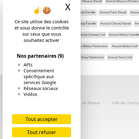
Avocat Meaux Famille
Avocat Meaux Travail
Avocat Meaux Affaires
X
Masquer le band
Avocat Meaux Civil
Avocat Paris Famille
Avocat Paris Travail
Avocat
Ce site utilise des cookies
Avocat Paris Civil
Avocat Chessy Famille
Avocat Chessy Travail
Av
et vous donne le contrôle
sur ceux que vous
Avocat Chessy Patrimoine
Avocat Chessy Civil
Avocat Melun Famill
souhaitez activer
Avocat Melun Affaires
Avocat Melun Patrimoine
Avocat Melun Civil
Nos partenaires
(9)
Avocat Torcy Affaires
Avocat Torcy Patrimoine
Avocat Torcy Civil
APIs
Consentement
spécifique aux
services Google
Réseaux sociaux
Vidéos
Ville de Meaux
Ville de Chess
Tout accepter
Tout refuser