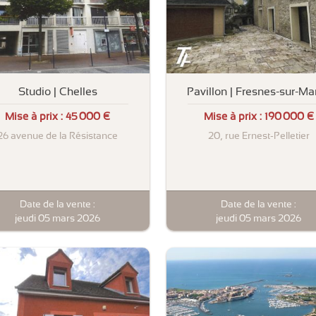
Studio | Chelles
Pavillon | Fresnes-sur-Ma
Mise à prix :
45 000 €
Mise à prix :
190 000 €
26 avenue de la Résistance
20, rue Ernest-Pelletier
Date de la vente :
Date de la vente :
jeudi 05 mars 2026
jeudi 05 mars 2026